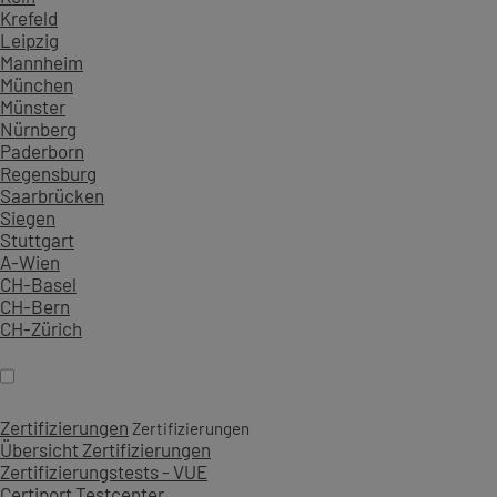
Krefeld
Leipzig
Mannheim
München
Münster
Nürnberg
Paderborn
Regensburg
Saarbrücken
Siegen
Stuttgart
A-Wien
CH-Basel
CH-Bern
CH-Zürich
Zertifizierungen
Zertifizierungen
Übersicht Zertifizierungen
Zertifizierungstests - VUE
Certiport Testcenter