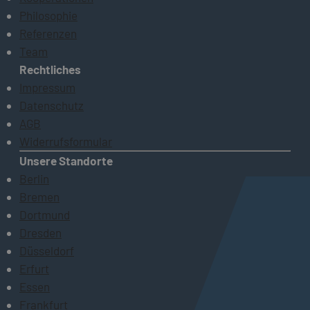
Philosophie
Referenzen
Team
Rechtliches
Impressum
Datenschutz
AGB
Widerrufsformular
Unsere Standorte
Berlin
Bremen
Dortmund
Dresden
Düsseldorf
Erfurt
Essen
Frankfurt