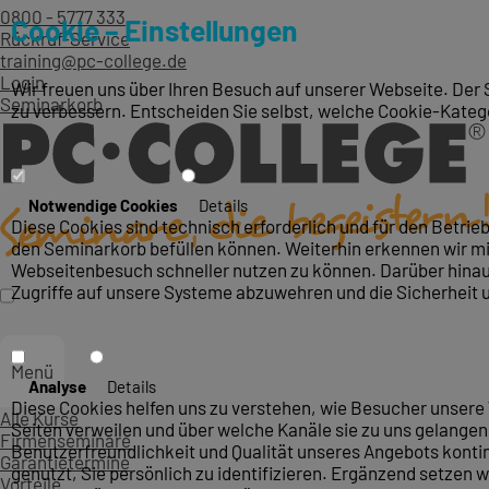
0800 - 5777 333
Cookie – Einstellungen
Rückruf-Service
training@pc-college.de
Login
Wir freuen uns über Ihren Besuch auf unserer Webseite. Der 
Seminarkorb
zu verbessern. Entscheiden Sie selbst, welche Cookie-Kateg
Notwendige Cookies
Details
Diese Cookies sind technisch erforderlich und für den Betri
den Seminarkorb befüllen können. Weiterhin erkennen wir mit
Webseitenbesuch schneller nutzen zu können. Darüber hinaus
Zugriffe auf unsere Systeme abzuwehren und die Sicherheit 
Menü
Analyse
Details
Diese Cookies helfen uns zu verstehen, wie Besucher unsere 
Alle Kurse
Seiten verweilen und über welche Kanäle sie zu uns gelangen.
Firmenseminare
Benutzerfreundlichkeit und Qualität unseres Angebots konti
Garantietermine
genutzt, Sie persönlich zu identifizieren. Ergänzend setzen w
Vorteile