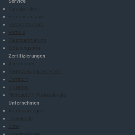
Service
Kursübersicht
Firmenseminare
Garantietermine
Vorteile
Raumvermietung
Schulungsorte
Zertifizierungen
Allgemeines
Zertifizierungstest - VUE
Certiport
Kryterion
Microsoft IT-Professionals
Unternehmen
Autorisierungen
Downloads
Jobs
Kooperationen