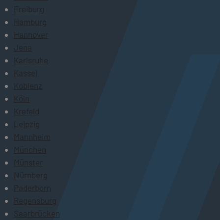
Freiburg
Hamburg
Hannover
Jena
Karlsruhe
Kassel
Koblenz
Köln
Krefeld
Leipzig
Mannheim
München
Münster
Nürnberg
Paderborn
Regensburg
Saarbrücken