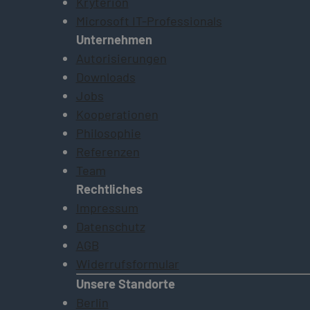
Kryterion
Microsoft IT-Professionals
Unternehmen
Autorisierungen
Downloads
Jobs
Kooperationen
Philosophie
Referenzen
Team
Rechtliches
Impressum
Datenschutz
AGB
Widerrufsformular
Unsere Standorte
Berlin