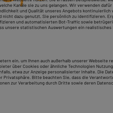
elche Kanäle sie zu uns gelangen. Wir verwenden dafür D
ndlichkeit und Qualität unseres Angebots kontinuierlich
nt
nicht dazu genutzt, Sie persönlich zu identifizieren. Er
te
ifizieren und automatisierten Bot-Traffic sowie betrüge
ass unsere statistischen Auswertungen ein realistisches
ren wir eine
Inhouse-Schulung
in Ihrer Firma durch oder
ietern ein, um Ihnen auch außerhalb unserer Webseite 
ieter über Cookies oder ähnliche Technologien Nutzungs
lls, etwa zur Anzeige personalisierter Inhalte. Die Date
er Privatsphäre. Bitte beachten Sie, dass die Verantwor
tionen zur Verarbeitung durch Dritte sowie deren Datensc