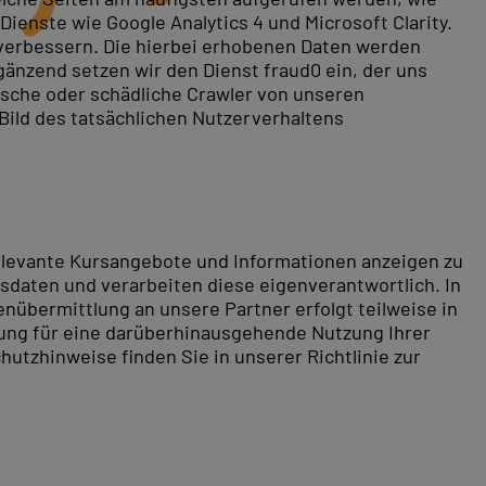
ienste wie Google Analytics 4 und Microsoft Clarity.
 verbessern. Die hierbei erhobenen Daten werden
gänzend setzen wir den Dienst fraud0 ein, der uns
rische oder schädliche Crawler von unseren
 Bild des tatsächlichen Nutzerverhaltens
 Sie buchen eines unserer
Live-Online-Trainings
.
relevante Kursangebote und Informationen anzeigen zu
daten und verarbeiten diese eigenverantwortlich. In
nübermittlung an unsere Partner erfolgt teilweise in
tung für eine darüberhinausgehende Nutzung Ihrer
hutzhinweise finden Sie in unserer Richtlinie zur