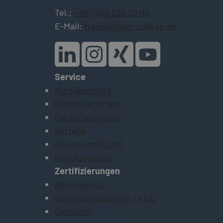
Tel.:
+49 (0)30 235 00 00
E-Mail:
training@pc-college.de
Service
Kursübersicht
Firmenseminare
Garantietermine
Vorteile
Raumvermietung
Schulungsorte
Zertifizierungen
Allgemeines
Zertifizierungstest - VUE
Certiport