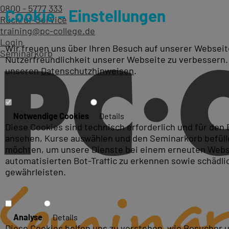
0800 - 5777 333
Cookie – Einstellungen
Rückruf-Service
training@pc-college.de
Login
Wir freuen uns über Ihren Besuch auf unserer Webseite
Seminarkorb
Nutzerfreundlichkeit unserer Webseite zu verbessern.
unseren
Datenschutzhinweisen
.
Unsere Schulungsorte zum
Notwendige Cookies
Details
Diese Cookies sind technisch erforderlich und für den
ansehen, Kurse auswählen und den Seminarkorb befüllen
möchten, um unsere Dienste bei einem erneuten Webse
automatisierten Bot-Traffic zu erkennen sowie schädl
gewährleisten.
Analyse
Details
Diese Cookies helfen uns zu verstehen, wie Besucher 