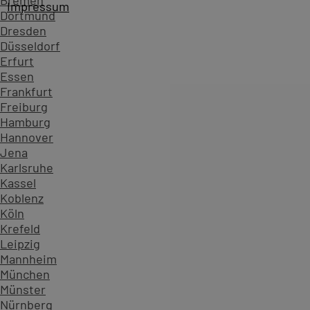
Bremen
Hamburg
Impressum
Dortmund
Hannover
Dresden
Jena
Düsseldorf
Karlsruhe
Erfurt
Kassel
Essen
Koblenz
Frankfurt
Köln
Freiburg
Krefeld
Hamburg
Leipzig
Hannover
Mannheim
Jena
München
Karlsruhe
Münster
Kassel
Nürnberg
Koblenz
Paderborn
Köln
Regensburg
Krefeld
Saarbrücken
Leipzig
Siegen
Mannheim
Stuttgart
München
PowerPoint lernen in Österreich
Münster
Nürnberg