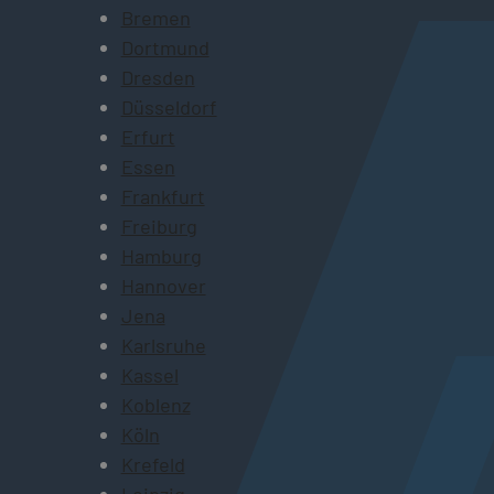
Bremen
Dortmund
Dresden
Düsseldorf
Erfurt
Essen
Frankfurt
Freiburg
Hamburg
Hannover
Jena
Karlsruhe
Kassel
Koblenz
Köln
Krefeld