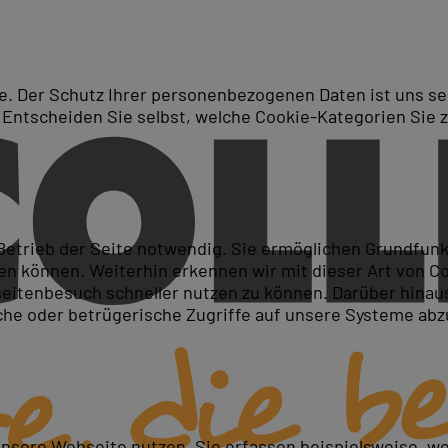
. Der Schutz Ihrer personenbezogenen Daten ist uns seh
 Entscheiden Sie selbst, welche Cookie-Kategorien Sie 
Suche
 Thema: PowerPoint
 Betrieb der Seite notwendig. Sie ermöglichen Grundfun
 können. Weiterhin erkennen wir mit dieser Art von Cook
itenbesuch schneller nutzen zu können. Darüber hinaus
iche oder betrügerische Zugriffe auf unsere Systeme ab
unsere Webseite nutzen. Sie erfassen beispielsweise, w