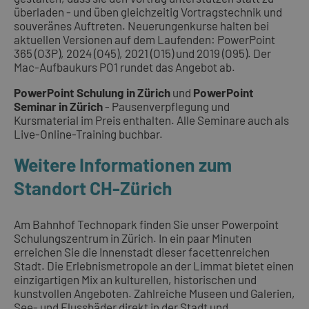
überladen - und üben gleichzeitig Vortragstechnik und
souveränes Auftreten. Neuerungenkurse halten bei
aktuellen Versionen auf dem Laufenden: PowerPoint
365 (O3P), 2024 (O45), 2021 (O15) und 2019 (O95). Der
Mac-Aufbaukurs PO1 rundet das Angebot ab.
PowerPoint Schulung in Zürich
und
PowerPoint
Seminar in Zürich
- Pausenverpflegung und
Kursmaterial im Preis enthalten. Alle Seminare auch als
Live-Online-Training buchbar.
Weitere Informationen zum
Standort CH-Zürich
Am Bahnhof Technopark finden Sie unser Powerpoint
Schulungszentrum in Zürich. In ein paar Minuten
erreichen Sie die Innenstadt dieser facettenreichen
Stadt. Die Erlebnismetropole an der Limmat bietet einen
einzigartigen Mix an kulturellen, historischen und
kunstvollen Angeboten. Zahlreiche Museen und Galerien,
See- und Flussbäder direkt in der Stadt und