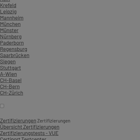
Krefeld
Leipzig
Mannheim
München
Münster
Nürnberg
Paderborn
Regensburg
Saarbrücken
Siegen
Stuttgart
A-Wien
CH-Basel
CH-Bern
CH-Zürich
Zertifizierungen
Zertifizierungen
Übersicht Zertifizierungen
Zertifizierungstests - VUE
Certiport Testcenter