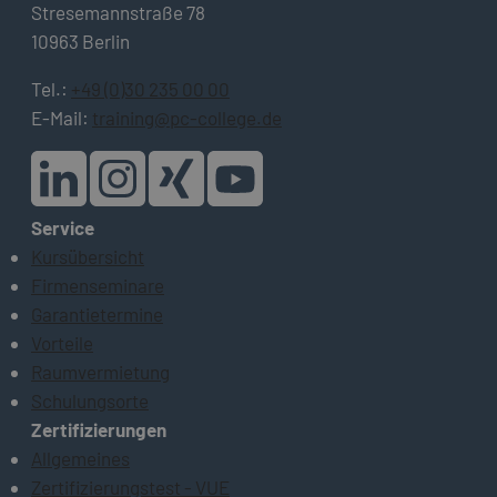
Stresemannstraße 78
10963 Berlin
Tel.:
+49 (0)30 235 00 00
E-Mail:
training@pc-college.de
Service
Kursübersicht
Firmenseminare
Garantietermine
Vorteile
Raumvermietung
Schulungsorte
Zertifizierungen
Allgemeines
Zertifizierungstest - VUE