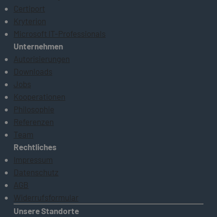
Certiport
Kryterion
Microsoft IT-Professionals
Unternehmen
Autorisierungen
Downloads
Jobs
Kooperationen
Philosophie
Referenzen
Team
Rechtliches
Impressum
Datenschutz
AGB
Widerrufsformular
Unsere Standorte