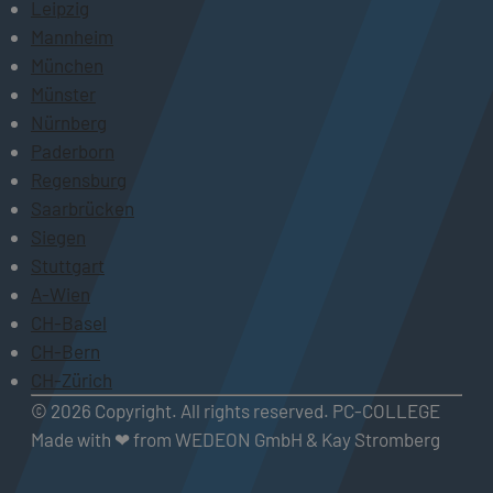
Leipzig
Mannheim
München
Münster
Nürnberg
Paderborn
Regensburg
Saarbrücken
Siegen
Stuttgart
A-Wien
CH-Basel
CH-Bern
CH-Zürich
© 2026 Copyright. All rights reserved. PC-COLLEGE
Made with ❤ from WEDEON GmbH & Kay Stromberg