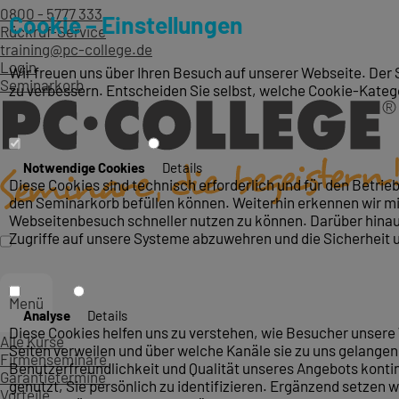
0800 - 5777 333
Cookie – Einstellungen
Rückruf-Service
training@pc-college.de
Login
Wir freuen uns über Ihren Besuch auf unserer Webseite. Der 
Seminarkorb
zu verbessern. Entscheiden Sie selbst, welche Cookie-Kateg
Notwendige Cookies
Details
Diese Cookies sind technisch erforderlich und für den Betri
den Seminarkorb befüllen können. Weiterhin erkennen wir mit
Webseitenbesuch schneller nutzen zu können. Darüber hinaus
Zugriffe auf unsere Systeme abzuwehren und die Sicherheit 
Menü
Analyse
Details
Diese Cookies helfen uns zu verstehen, wie Besucher unsere 
Alle Kurse
Seiten verweilen und über welche Kanäle sie zu uns gelangen.
Firmenseminare
Benutzerfreundlichkeit und Qualität unseres Angebots konti
Garantietermine
genutzt, Sie persönlich zu identifizieren. Ergänzend setzen w
Vorteile