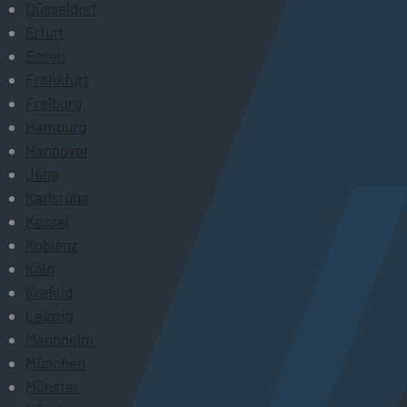
Düsseldorf
Erfurt
Essen
Frankfurt
Freiburg
Hamburg
Hannover
Jena
Karlsruhe
Kassel
Koblenz
Köln
Krefeld
Leipzig
Mannheim
München
Münster