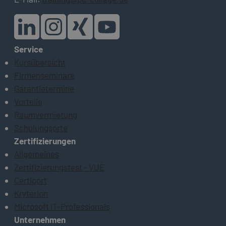
Service
Kursübersicht
Firmenseminare
Garantietermine
Vorteile
Raumvermietung
Schulungsorte
Zertifizierungen
Allgemeines
Zertifizierungstest - VUE
Certiport
Kryterion
Microsoft IT-Professionals
Unternehmen