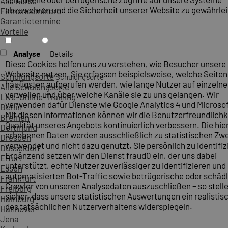
Alle Kurse
abzuwehren und die Sicherheit unserer Website zu gewährlei
Firmenseminare
Garantietermine
Vorteile
Analyse
Details
Diese Cookies helfen uns zu verstehen, wie Besucher unsere
Webseite nutzen. Sie erfassen beispielsweise, welche Seite
Schulungsorte
Schulungsorte
häufigsten aufgerufen werden, wie lange Nutzer auf einzelne
Alle Schulungsorte
verweilen und über welche Kanäle sie zu uns gelangen. Wir
Live-Online-Training
verwenden dafür Dienste wie Google Analytics 4 und Microsoft
Berlin
Mit diesen Informationen können wir die Benutzerfreundlichk
Bremen
Qualität unseres Angebots kontinuierlich verbessern. Die hie
Dortmund
erhobenen Daten werden ausschließlich zu statistischen Z
Dresden
verwendet und nicht dazu genutzt, Sie persönlich zu identifiz
Düsseldorf
Ergänzend setzen wir den Dienst fraud0 ein, der uns dabei
Erfurt
unterstützt, echte Nutzer zuverlässiger zu identifizieren und
Essen
automatisierten Bot-Traffic sowie betrügerische oder schäd
Frankfurt
Crawler von unseren Analysedaten auszuschließen – so stelle
Freiburg
sicher, dass unsere statistischen Auswertungen ein realistis
Hamburg
des tatsächlichen Nutzerverhaltens widerspiegeln.
Hannover
Jena