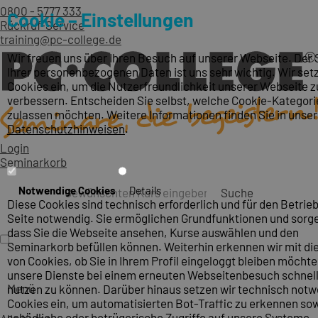
0800 - 5777 333
Cookie – Einstellungen
Rückruf-Service
training@pc-college.de
Wir freuen uns über Ihren Besuch auf unserer Webseite. Der
Ihrer personenbezogenen Daten ist uns sehr wichtig. Wir set
Cookies ein, um die Nutzerfreundlichkeit unserer Webseite z
verbessern. Entscheiden Sie selbst, welche Cookie-Kategori
zulassen möchten. Weitere Informationen finden Sie in unse
Datenschutzhinweisen
.
Login
Seminarkorb
Notwendige Cookies
Details
Suche
Diese Cookies sind technisch erforderlich und für den Betrieb
Seite notwendig. Sie ermöglichen Grundfunktionen und sorge
dass Sie die Webseite ansehen, Kurse auswählen und den
Seminarkorb befüllen können. Weiterhin erkennen wir mit die
von Cookies, ob Sie in Ihrem Profil eingeloggt bleiben möcht
unsere Dienste bei einem erneuten Webseitenbesuch schnel
Menü
nutzen zu können. Darüber hinaus setzen wir technisch not
Cookies ein, um automatisierten Bot-Traffic zu erkennen so
schädliche oder betrügerische Zugriffe auf unsere Systeme