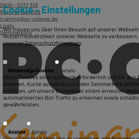
0800 - 5777 333
Cookie – Einstellungen
Rückruf-Service
training@pc-college.de
Login
Wir freuen uns über Ihren Besuch auf unserer Webseite
Seminarkorb
Nutzerfreundlichkeit unserer Webseite zu verbessern.
unseren
Datenschutzhinweisen
.
Kurse zum Thema: Powerpoi
Notwendige Cookies
Details
Diese Cookies sind technisch erforderlich und für den
ansehen, Kurse auswählen und den Seminarkorb befüllen
möchten, um unsere Dienste bei einem erneuten Webse
automatisierten Bot-Traffic zu erkennen sowie schädl
gewährleisten.
Analyse
Details
Diese Cookies helfen uns zu verstehen, wie Besucher 