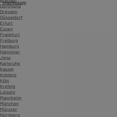
Bremen
Impressum
Dortmund
PC-COLLEGE - Seit über 40 Jahren vertrauen Unternehme
Dresden
Düsseldorf
Erfurt
Essen
Frankfurt
Freiburg
Hamburg
Hannover
Jena
Karlsruhe
Themenliste
Kassel
Koblenz
Apple
Köln
Excel 2016
Krefeld
Microsoft
Leipzig
MS Office
Mannheim
MS Office: mac 2011
München
MS Office: mac 2016
Münster
Office 2016
Nürnberg