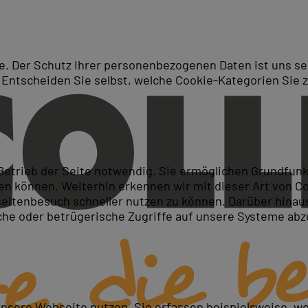
. Der Schutz Ihrer personenbezogenen Daten ist uns seh
 Entscheiden Sie selbst, welche Cookie-Kategorien Sie 
Suche
nt 2016
 Betrieb der Seite notwendig. Sie ermöglichen Grundfun
 können. Weiterhin erkennen wir mit dieser Art von Cook
itenbesuch schneller nutzen zu können. Darüber hinaus
iche oder betrügerische Zugriffe auf unsere Systeme ab
unsere Webseite nutzen. Sie erfassen beispielsweise, w