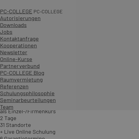
(ab 706,86 € inkl. 19 % MwSt.)
Zum Kurs
PC-COLLEGE
PC-COLLEGE
als Einzel-/Firmenkurs
Autorisierungen
2 Tage
Downloads
31 Standorte
Jobs
+ Live Online Schulung
Kontaktanfrage
8 Garantietermine
Kooperationen
PowerPoint - Aufbaukurs
Newsletter
Online-Kurse
Kurs-ID:7PA
Partnerverbund
Wie Sie die fortgeschrittenen Techniken in PowerPoint 
PC-COLLEGE Blog
gehen auf die Optimierung der Präsentationsvorführung
Raumvermietung
Referenzen
ab 657,00 €
Schulungsphilosophie
(ab 781,83 € inkl. 19 % MwSt.)
Seminarbeurteilungen
Zum Kurs
Team
als Einzel-/Firmenkurs
2 Tage
31 Standorte
+ Live Online Schulung
6 Garantietermine